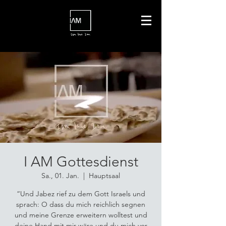
I AM Gottesdienst
Sa., 01. Jan.
  |  
Hauptsaal
“Und Jabez rief zu dem Gott Israels und
sprach: O dass du mich reichlich segnen
und meine Grenze erweitern wolltest und
deine Hand mit mir wäre und du mich vor