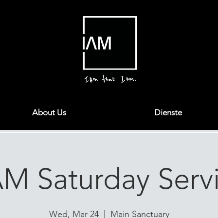
About Us
Dienste
AM Saturday Serv
Wed, Mar 24
  |  
Main Sanctuary