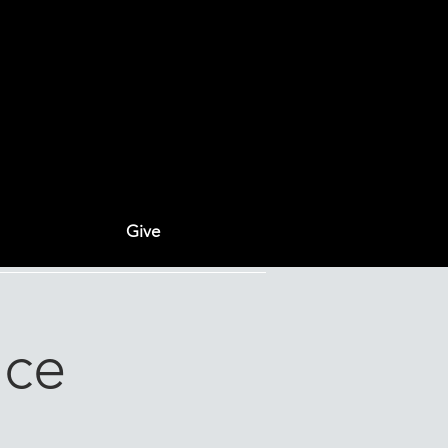
Give
ice