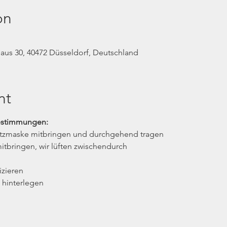
on
us 30, 40472 Düsseldorf, Deutschland
nt
estimmungen:
utzmaske mitbringen und durchgehend tragen
itbringen, wir lüften zwischendurch
izieren
 hinterlegen