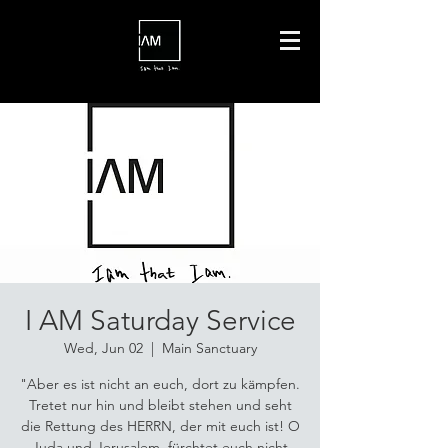
I AM Saturday Service
Wed, Jun 02
  |  
Main Sanctuary
"Aber es ist nicht an euch, dort zu kämpfen.
Tretet nur hin und bleibt stehen und seht
die Rettung des HERRN, der mit euch ist! O
Juda und Jerusalem, fürchtet euch nicht