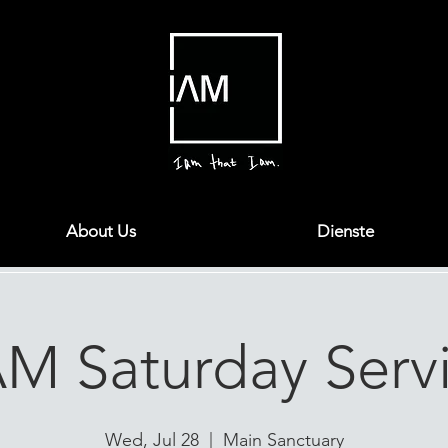
About Us
Dienste
AM Saturday Serv
Wed, Jul 28
  |  
Main Sanctuary