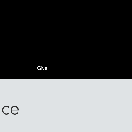
Give
ice