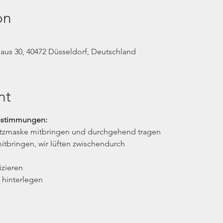
on
us 30, 40472 Düsseldorf, Deutschland
nt
estimmungen:
utzmaske mitbringen und durchgehend tragen
itbringen, wir lüften zwischendurch
izieren
 hinterlegen