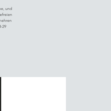
be, und
befreien
rmehren
8-29