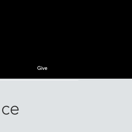
Give
ice