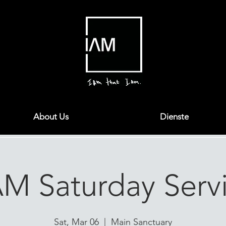
About Us
Dienste
AM Saturday Serv
Sat, Mar 06
  |  
Main Sanctuary