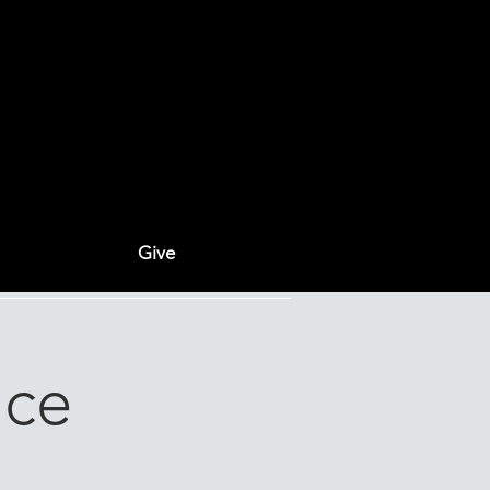
Give
ice