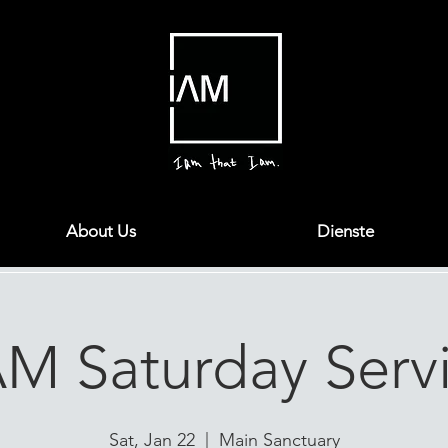
About Us
Dienste
AM Saturday Serv
Sat, Jan 22
  |  
Main Sanctuary