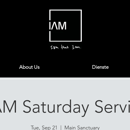
About Us
Dienste
AM Saturday Serv
Tue, Sep 21
  |  
Main Sanctuary