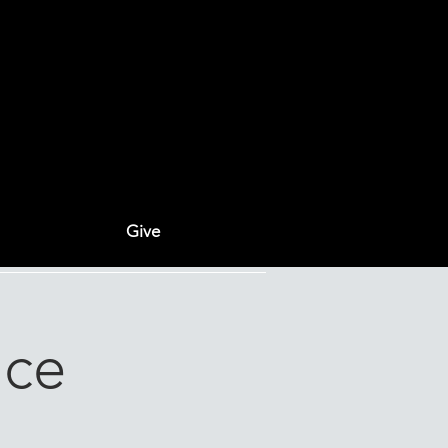
Give
ice