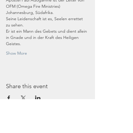
Apostel Paul Adogamhe ist der Leiter von 
OFM (Omega Fire Ministries) 
Johannesburg, Südafrika.
Seine Leidenschaft ist es, Seelen errettet 
zu sehen.
Er ist ein Mann des Gebets und dient allein 
in Gnade und in der Kraft des Heiligen 
Geistes.
Show More
Share this event
Service
Participation in church services and events is