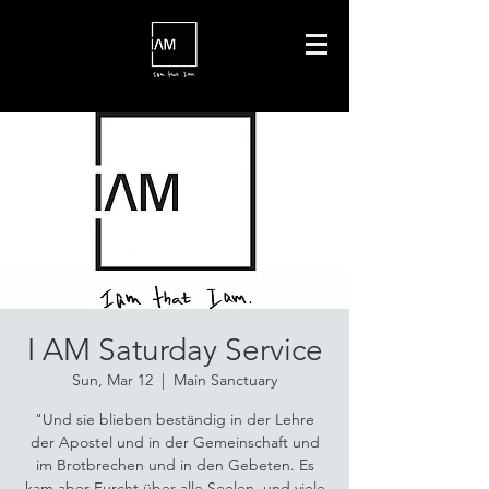
I AM Saturday Service
Sun, Mar 12
  |  
Main Sanctuary
"Und sie blieben beständig in der Lehre
der Apostel und in der Gemeinschaft und
im Brotbrechen und in den Gebeten. Es
kam aber Furcht über alle Seelen, und viele