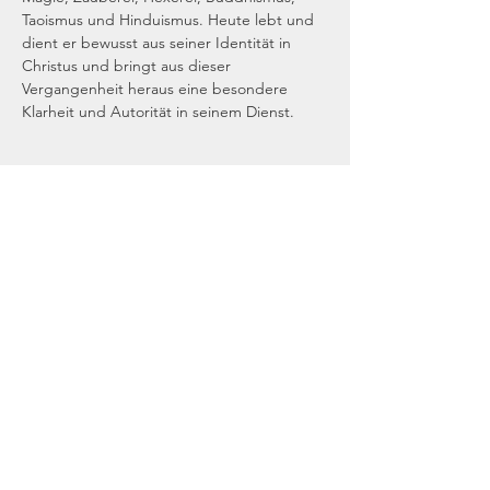
Taoismus und Hinduismus. Heute lebt und 
dient er bewusst aus seiner Identität in 
Christus und bringt aus dieser 
Vergangenheit heraus eine besondere 
Klarheit und Autorität in seinem Dienst.
Diese Veranstaltung teilen
Gottesdienst
Donnerstag 19 Uhr: Gebetsabend
Sonntag 16 Uhr: Gottesdienst
Adresse: Schmiedestraße 17, 40878 Ratingen
Kontakt