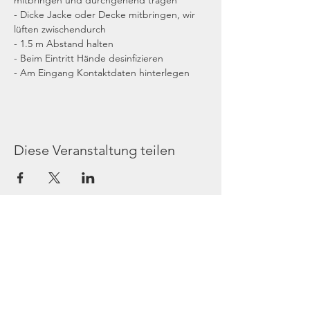
mitbringen und durchgehend tragen
- Dicke Jacke oder Decke mitbringen, wir 
lüften zwischendurch
- 1.5 m Abstand halten
- Beim Eintritt Hände desinfizieren
- Am Eingang Kontaktdaten hinterlegen
Diese Veranstaltung teilen
Gottesdienst
Donnerstag 19 Uhr: Gebetsabend
Sonntag 16 Uhr: Gottesdienst
Adresse: Schmiedestraße 17, 40878 Ratingen
Kontakt