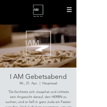
I AM Gebetsabend
Mi., 21. Apr.
  |  
Hauptsaal
"Da fürchtete sich Josaphat und richtete
sein Angesicht darauf, den HERRN zu
suchen; und er ließ in ganz Juda ein Fasten
ausrufen. Und Juda kam zusammen, um von