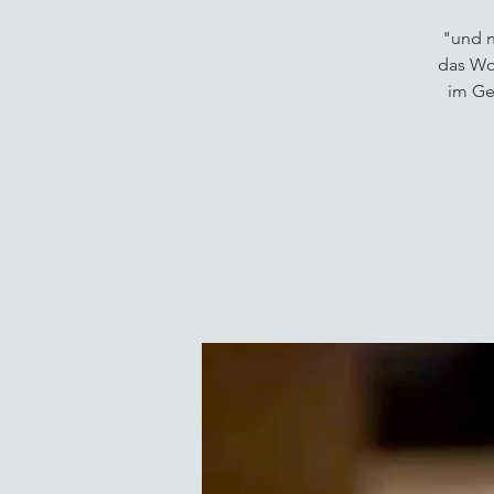
"und n
das Wor
im Ge