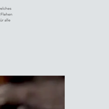
welches
d Flehen
r alle