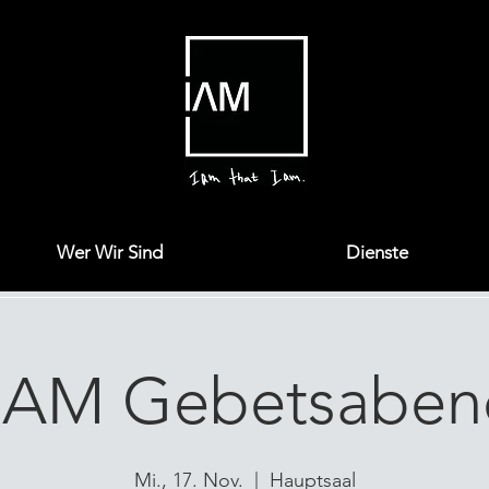
Wer Wir Sind
Dienste
I AM Gebetsaben
Mi., 17. Nov.
  |  
Hauptsaal