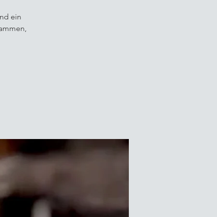
and ein
usammen,