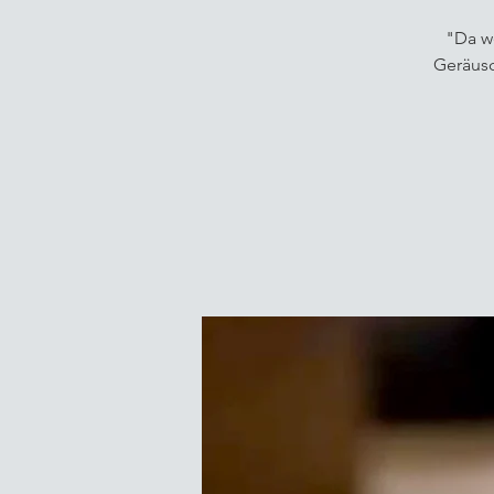
"Da we
Geräusc