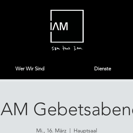
Wer Wir Sind
Dienste
I AM Gebetsaben
Mi., 16. März
  |  
Hauptsaal