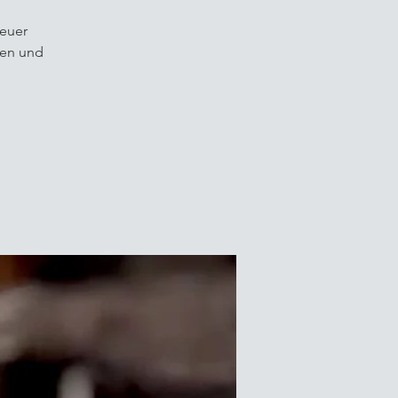
 euer
men und