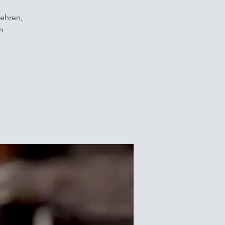
mehren,
n