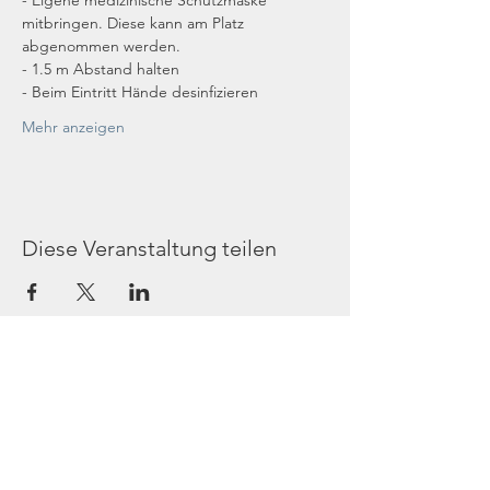
- Eigene medizinische Schutzmaske 
mitbringen. Diese kann am Platz 
abgenommen werden.
- 1.5 m Abstand halten
- Beim Eintritt Hände desinfizieren
Mehr anzeigen
Diese Veranstaltung teilen
Gottesdienst
Donnerstag 19 Uhr: Gebetsabend
Sonntag 16 Uhr: Gottesdienst
Adresse: Schmiedestraße 17, 40878 Ratingen
Kontakt