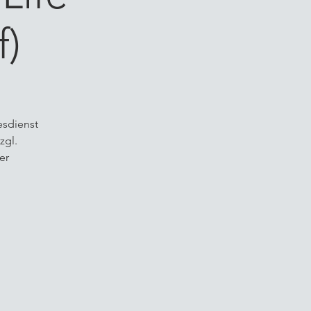
f)
esdienst
zgl.
er