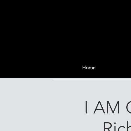
Home
I AM 
Ric